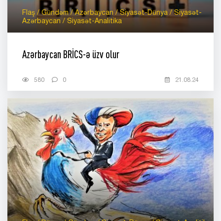
Flaş / Gündəm / Azərbaycan / Siyasət-Dünya / Siyasət-
Azərbaycan / Siyasət-Analitika
Azərbaycan BRİCS-ə üzv olur
580
0
21.08.24