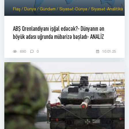
Flaş / Dünya / Gündəm / Siyasət-Dünya / Siyasət-Analitika
ABŞ Qrenlandiyanı işğal edəcək?- Dünyanın ən
böyük adası uğrunda mübarizə başladı- ANALİZ
690
0
10.01.25