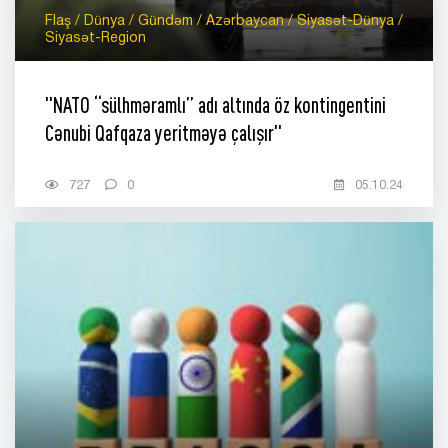
Flaş / Dünya / Gündəm / Azərbaycan / Siyasət-Dünya /
Siyasət-Region
"NATO “sülhməramlı” adı altında öz kontingentini
Cənubi Qafqaza yeritməyə çalışır"
727
0
05.10.24