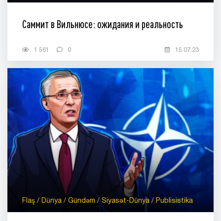
Саммит в Вильнюсе: ожидания и реальность
1 561
0
15.07.23
Flaş / Dünya / Gündəm / Siyasət-Dünya / Publisistika