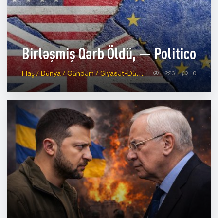
Birləşmiş Qərb Öldü, — Politico
Flaş / Dünya / Gündəm / Siyasət-Dünya / Siyasət-Analitika
226
0