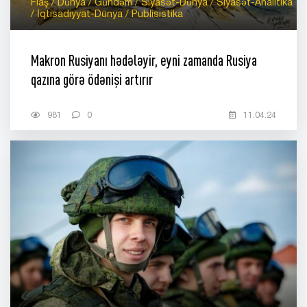
Flaş / Dünya / Gündəm / Siyasət-Dünya / Siyasət-Analitika
/ İqtisadiyyat-Dünya / Publisistika
Makron Rusiyanı hədələyir, eyni zamanda Rusiya
qazına görə ödənişi artırır
981
0
11.04.24