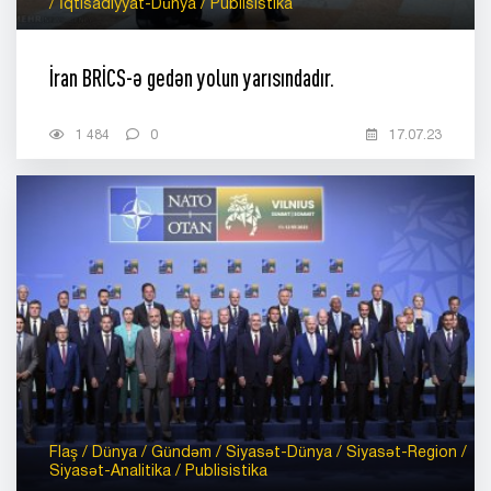
/ İqtisadiyyat-Dünya / Publisistika
İran BRİCS-ə gedən yolun yarısındadır.
1 484
0
17.07.23
Flaş / Dünya / Gündəm / Siyasət-Dünya / Siyasət-Region /
Siyasət-Analitika / Publisistika