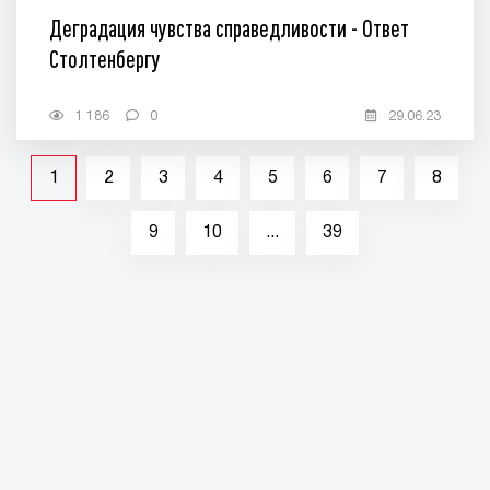
Деградация чувства справедливости - Ответ
Столтенбергу
1 186
0
29.06.23
1
2
3
4
5
6
7
8
9
10
...
39