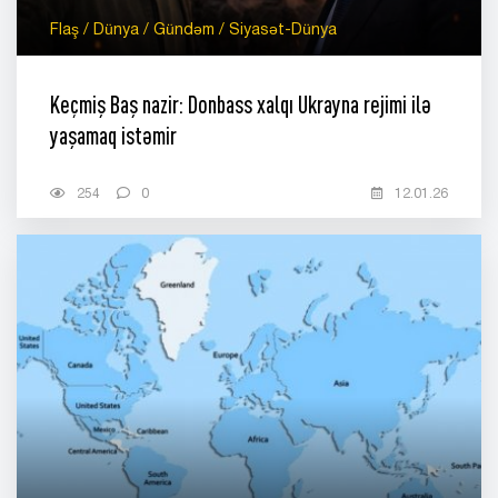
Flaş / Dünya / Gündəm / Siyasət-Dünya
Keçmiş Baş nazir: Donbass xalqı Ukrayna rejimi ilə
yaşamaq istəmir
254
0
12.01.26