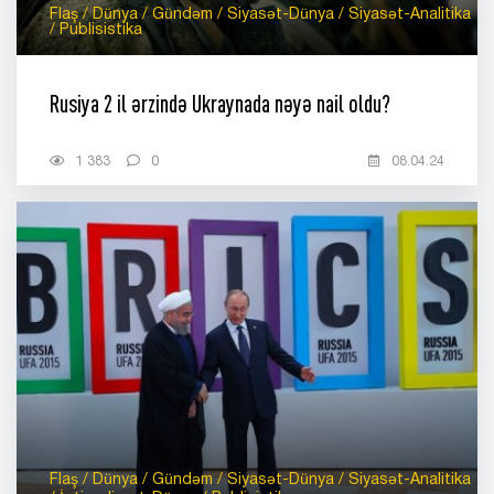
Flaş / Dünya / Gündəm / Siyasət-Dünya / Siyasət-Analitika
/ Publisistika
Rusiya 2 il ərzində Ukraynada nəyə nail oldu?
1 383
0
08.04.24
Flaş / Dünya / Gündəm / Siyasət-Dünya / Siyasət-Analitika