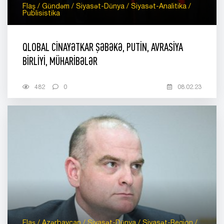
Flaş / Gündəm / Siyasət-Dünya / Siyasət-Analitika /
Publisistika
QLOBAL CİNAYƏTKAR ŞƏBƏKƏ, PUTİN, AVRASİYA
BİRLİYİ, MÜHARİBƏLƏR
482
0
08.02.23
Flaş / Azərbaycan / Siyasət-Dünya / Siyasət-Region /