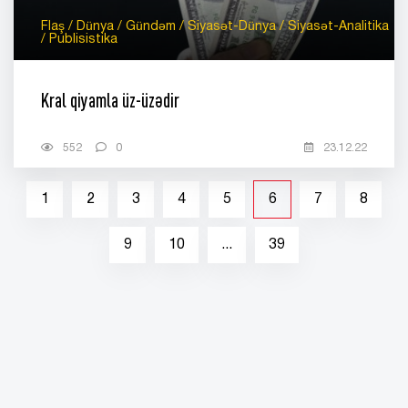
Flaş / Dünya / Gündəm / Siyasət-Dünya / Siyasət-Analitika
/ Publisistika
Kral qiyamla üz-üzədir
552
0
23.12.22
1
2
3
4
5
6
7
8
9
10
...
39