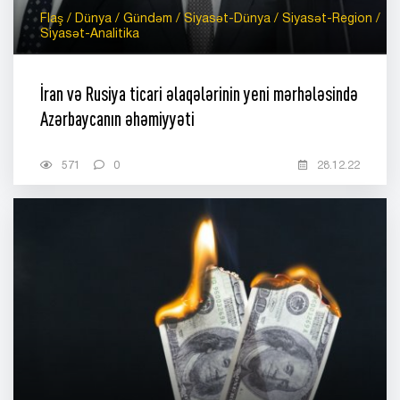
Flaş / Dünya / Gündəm / Siyasət-Dünya / Siyasət-Region /
Siyasət-Analitika
İran və Rusiya ticari əlaqələrinin yeni mərhələsində
Azərbaycanın əhəmiyyəti
571
0
28.12.22