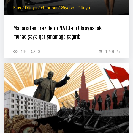
Flaş / Dünya / Gündəm / Siyasət-Dünya
Macarıstan prezidenti NATO-nu Ukraynadakı
münaqişəyə qarışmamağa çağırıb
464
0
12.01.23