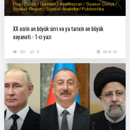
Flaş / Dünya / Gündəm / Azərbaycan / Siyasət-Dünya /
Siyasət-Region / Siyasət-Analitika / Publisistika
XX əsrin ən böyük sirri və ya tarixin ən böyük
xəyanəti - 1-ci yazı
921
0
04.01.23