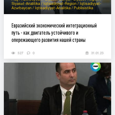
Siyasət-Analitika / İqtisadiyyat-Region / İqtisadiyyat-
Azərbaycan / İqtisadiyyat-Analitika / Publisistika
Евразийский экономический интеграционный
путь - как двигатель устойчивого и
опережающего развития нашей страны
527
0
31.01.23