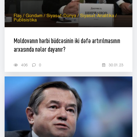
Flaş / Gündəm / Siyasət-Dünya / Siyasət-Analitika /
Publisistika
Moldovanın hərbi büdcəsinin iki dəfə artırılmasının
arxasında nələr dayanır?
406
0
30.01.23