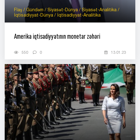
Flaş / Gündəm / Siyasət-Dünya / Siyasət-Analitika /
İqtisadiyyat-Dünya / İqtisadiyyat-Analitika
Amerika iqtisadiyyatının monetar zəhəri
550
0
13.01.23