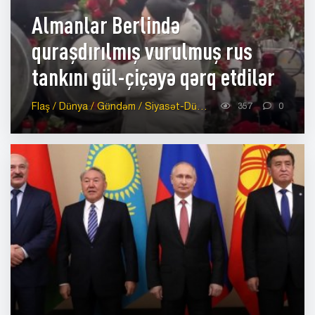
Almanlar Berlində
quraşdırılmış vurulmuş rus
tankını gül-çiçəyə qərq etdilər
Flaş / Dünya / Gündəm / Siyasət-Dünya
357
0