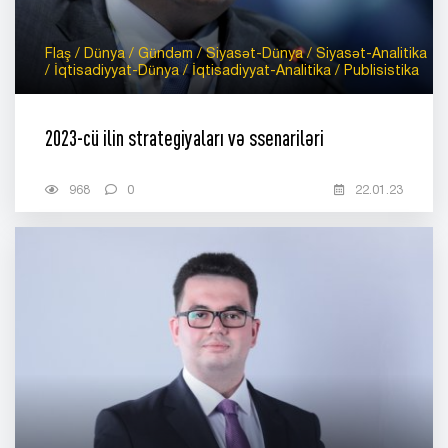
Flaş / Dünya / Gündəm / Siyasət-Dünya / Siyasət-Analitika
/ İqtisadiyyat-Dünya / İqtisadiyyat-Analitika / Publisistika
2023-cü ilin strategiyaları və ssenariləri
968
0
22.01.23