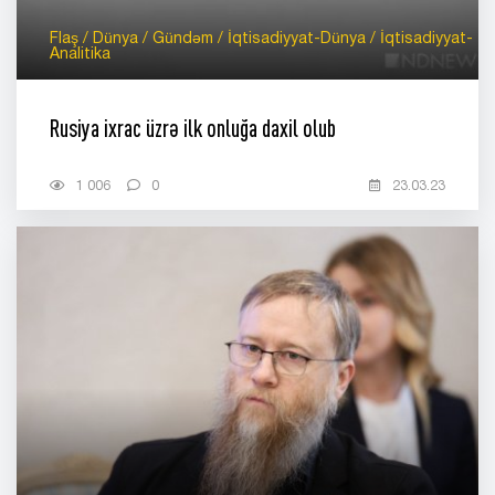
Flaş / Dünya / Gündəm / İqtisadiyyat-Dünya / İqtisadiyyat-
Analitika
Rusiya ixrac üzrə ilk onluğa daxil olub
1 006
0
23.03.23