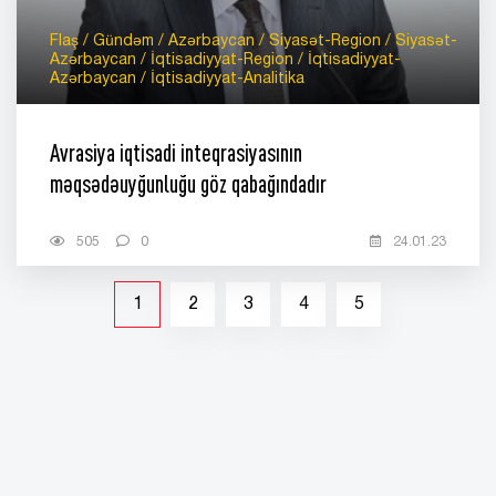
Flaş / Gündəm / Azərbaycan / Siyasət-Region / Siyasət-
Azərbaycan / İqtisadiyyat-Region / İqtisadiyyat-
Azərbaycan / İqtisadiyyat-Analitika
Avrasiya iqtisadi inteqrasiyasının
məqsədəuyğunluğu göz qabağındadır
505
0
24.01.23
1
2
3
4
5