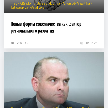
Flaş / Gündəm / Siyasət-Dünya / Siyasət-Analitika /
İqtisadiyyat-Analitika
Новые формы союзничества как фактор
регионального развития
728
0
18.03.23