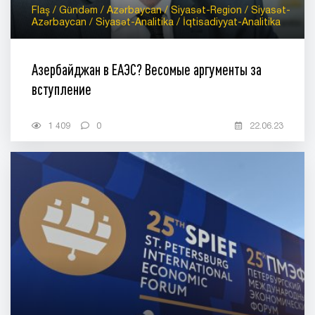
Flaş / Gündəm / Azərbaycan / Siyasət-Region / Siyasət-
Azərbaycan / Siyasət-Analitika / İqtisadiyyat-Analitika
Азербайджан в ЕАЭС? Весомые аргументы за
вступление
1 409
0
22.06.23