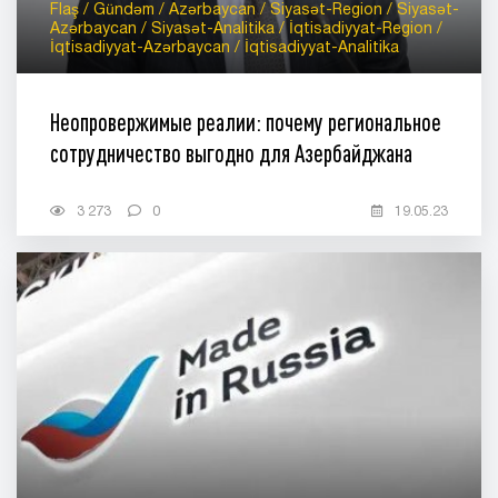
Flaş / Gündəm / Azərbaycan / Siyasət-Region / Siyasət-
Azərbaycan / Siyasət-Analitika / İqtisadiyyat-Region /
İqtisadiyyat-Azərbaycan / İqtisadiyyat-Analitika
Неопровержимые реалии: почему региональное
сотрудничество выгодно для Азербайджана
3 273
0
19.05.23