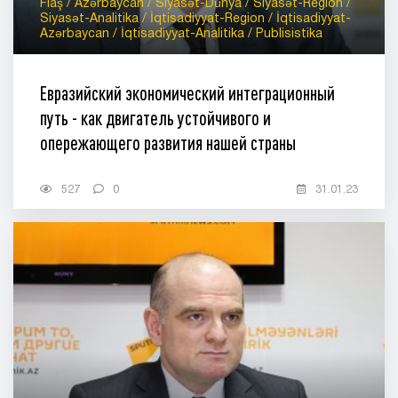
Flaş / Azərbaycan / Siyasət-Dünya / Siyasət-Region /
Siyasət-Analitika / İqtisadiyyat-Region / İqtisadiyyat-
Azərbaycan / İqtisadiyyat-Analitika / Publisistika
Евразийский экономический интеграционный
путь - как двигатель устойчивого и
опережающего развития нашей страны
527
0
31.01.23