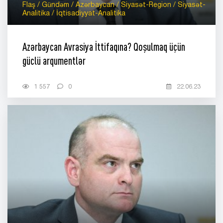
Flaş / Gündəm / Azərbaycan / Siyasət-Region / Siyasət-
Analitika / İqtisadiyyat-Analitika
Azərbaycan Avrasiya İttifaqına? Qoşulmaq üçün
güclü arqumentlər
1 557
0
22.06.23