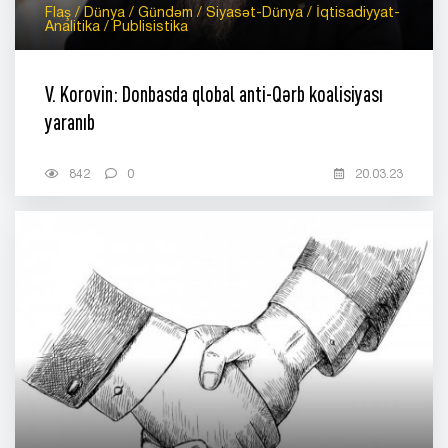
Flaş / Dünya / Gündəm / Siyasət-Dünya / İqtisadiyyat-
Analitika / Publisistika
V. Korovin: Donbasda qlobal anti-Qərb koalisiyası
yaranıb
842
0
20.03.23