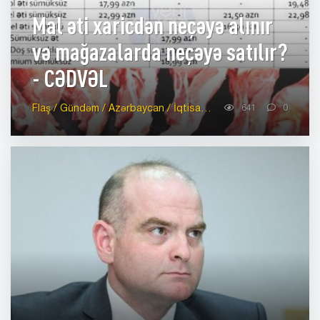
Mal əti xaricdən neçəyə alınır
və mağazalarda neçəyə satılır?
- CƏDVƏL
Flaş / Gündəm / Azərbaycan / İqtisadiyyat-Azərbaycan / İqtisadiyyat-Analitika / Cəmiyyət-Səhiyyə
641
0