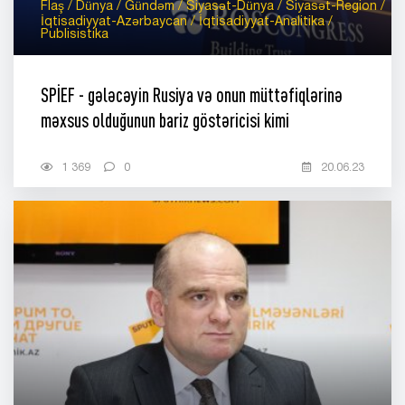
Flaş / Dünya / Gündəm / Siyasət-Dünya / Siyasət-Region /
İqtisadiyyat-Azərbaycan / İqtisadiyyat-Analitika /
Publisistika
SPİEF - gələcəyin Rusiya və onun müttəfiqlərinə
məxsus olduğunun bariz göstəricisi kimi
1 369
0
20.06.23