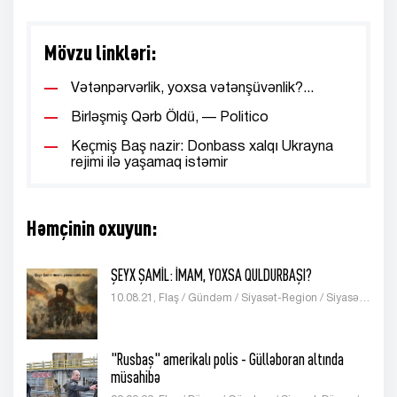
Mövzu linkləri:
Vətənpərvərlik, yoxsa vətənşüvənlik?...
Birləşmiş Qərb Öldü, — Politico
Keçmiş Baş nazir: Donbass xalqı Ukrayna
rejimi ilə yaşamaq istəmir
Həmçinin oxuyun:
ŞEYX ŞAMİL: İMAM, YOXSA QULDURBAŞI?
10.08.21, Flaş / Gündəm / Siyasət-Region / Siyasət-Azərbaycan / Siyasət-Analitika / Publisistika
"Rusbaş" amerikalı polis - Gülləboran altında
müsahibə