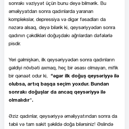
sonrakı vəziyyət üçün bunu deyə bilmərik. Bu
əməliyyatdan sonra qadınlarda yaranan
komplekslər, depressiya və digər fəsadları da
nəzərə alsaq, deyə bilərik ki, qeysəriyyədən sonra
qadının çəkdikləri doğuşdakı ağrılardan dəfələrlə
pisdir.
Yeri gəlmişkən, ilk qeysəriyyədən sonra qadınların
gəldiyi növbəti axmaq, heç bir əsası olmayan, mifik
bir qənaət odur ki,
“əgər ilk doğuş qeysəriyyə ilə
olubsa, artıq başqa seçim yoxdur. Bundan
sonrakı doğuşlar da ancaq qeysəriyyə ilə
olmalıdır".
Əziz qadınlar, qeysəriyyə əməliyyatından sonra da
təbii və tam sakit şəkildə doğa bilərsiniz! Əslində