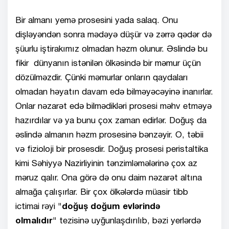
Bir almanı yemə prosesini yada salaq. Onu
dişləyəndən sonra mədəyə düşür və zərrə qədər də
şüurlu iştirakımız olmadan həzm olunur. Əslində bu
fikir dünyanın istənilən ölkəsində bir məmur üçün
dözülməzdir. Çünki məmurlar onların qaydaları
olmadan həyatın davam edə bilməyəcəyinə inanırlar.
Onlar nəzarət edə bilmədikləri prosesi məhv etməyə
hazırdılar və ya bunu çox zaman edirlər. Doğuş da
əslində almanın həzm prosesinə bənzəyir. O, təbii
və fizioloji bir prosesdir. Doğuş prosesi peristaltika
kimi Səhiyyə Nazirliyinin tənzimləmələrinə çox az
məruz qalır. Ona görə də onu daim nəzarət altına
almağa çalışırlar. Bir çox ölkələrdə müasir tibb
ictimai rəyi
"doğuş doğum evlərində
olmalıdır"
tezisinə uyğunlaşdırılıb, bəzi yerlərdə