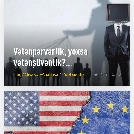
Vətənpərvərlik, yoxsa
vətənşüvənlik?...
Flaş / Siyasət-Analitika / Publisistika
179
0