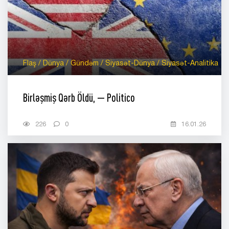
Flaş / Dünya / Gündəm / Siyasət-Dünya / Siyasət-Analitika
Birləşmiş Qərb Öldü, — Politico
226
0
16.01.26