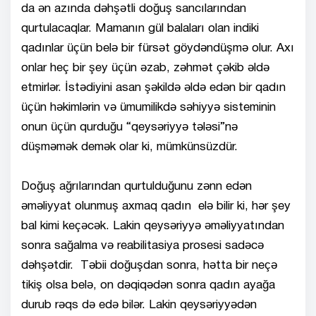
da ən azında dəhşətli doğuş sancılarından
qurtulacaqlar. Mamanın gül balaları olan indiki
qadınlar üçün belə bir fürsət göydəndüşmə olur. Axı
onlar heç bir şey üçün əzab, zəhmət çəkib əldə
etmirlər. İstədiyini asan şəkildə əldə edən bir qadın
üçün həkimlərin və ümumilikdə səhiyyə sisteminin
onun üçün qurduğu “qeysəriyyə tələsi”nə
düşməmək demək olar ki, mümkünsüzdür.
Doğuş ağrılarından qurtulduğunu zənn edən
əməliyyat olunmuş axmaq qadın elə bilir ki, hər şey
bal kimi keçəcək. Lakin qeysəriyyə əməliyyatından
sonra sağalma və reabilitasiya prosesi sadəcə
dəhşətdir. Təbii doğuşdan sonra, hətta bir neçə
tikiş olsa belə, on dəqiqədən sonra qadın ayağa
durub rəqs də edə bilər. Lakin qeysəriyyədən