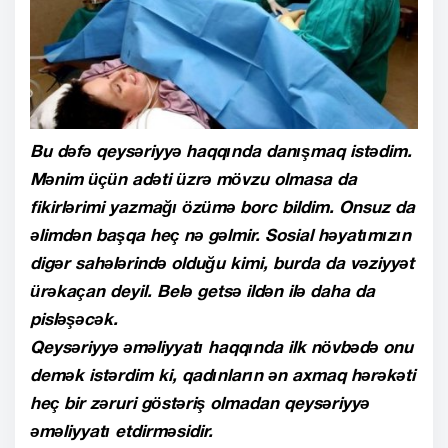
Bu dəfə qeysəriyyə haqqında danışmaq istədim.
Mənim üçün adəti üzrə mövzu olmasa da
fikirlərimi yazmağı özümə borc bildim. Onsuz da
əlimdən başqa heç nə gəlmir. Sosial həyatımızın
digər sahələrində olduğu kimi, burda da vəziyyət
ürəkaçan deyil. Belə getsə ildən ilə daha da
pisləşəcək.
Qeysəriyyə əməliyyatı haqqında ilk növbədə onu
demək istərdim ki, qadınların ən axmaq hərəkəti
heç bir zəruri göstəriş olmadan qeysəriyyə
əməliyyatı etdirməsidir.