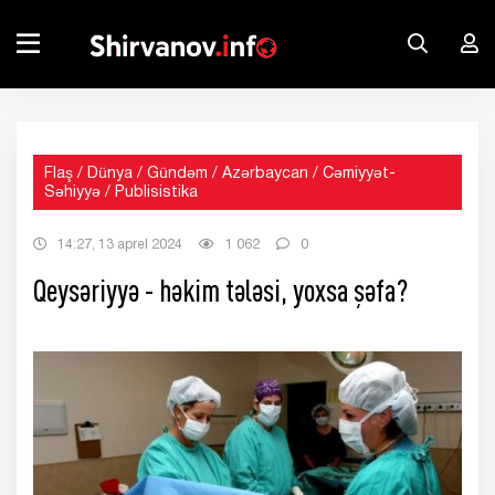
Flaş / Dünya / Gündəm / Azərbaycan / Cəmiyyət-
Səhiyyə / Publisistika
14:27, 13 aprel 2024
1 062
0
Qeysəriyyə - həkim tələsi, yoxsa şəfa?