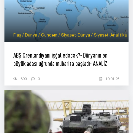
Flaş / Dünya / Gündəm / Siyasət-Dünya / Siyasət-Analitika
ABŞ Qrenlandiyanı işğal edəcək?- Dünyanın ən
böyük adası uğrunda mübarizə başladı- ANALİZ
690
0
10.01.25