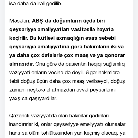
isə daha da irəli gedilib.
Məsələn,
ABŞ-də doğumların üçdə biri
qeysəriyyə əməliyyatları vasitəsilə həyata
keçirilir.
Bu kütləvi axmaqlığın əsas səbəbi
qeysəriyyə əməliyyatına görə həkimlərin iki və
ya daha çox dəfələrlə çox maaş və ya qonorar
almasıdır.
Ona görə də pasientin həqiqi sağlamlıq
vəziyyəti onların vecinə də deyil. Əgər həkimlərə
təbii doğuş üçün daha çox maaş verilsəydi, doğuş
zamanı neştərə əl atmazdan əvvəl peysərlərini
yaxşıca qaşıyardılar.
Qazanclı vəziyyətdə olan həkimlər qadınları
inandırırlar ki, onlar qeysəriyyə əməliyyatı olunsalar
hansısa ölüm təhlükəsindən yan keçmiş olacaq, ya