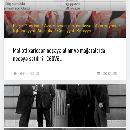
Flaş / Gündəm / Azərbaycan / İqtisadiyyat-Azərbaycan /
İqtisadiyyat-Analitika / Cəmiyyət-Səhiyyə
Mal əti xaricdən neçəyə alınır və mağazalarda
neçəyə satılır?- CƏDVƏL
641
0
30.01.25