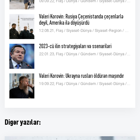
09.09.22, Flaş / Dünya / Gündəm / Siyasət-Dünya / Siyasət-Analitika / Publisistika
Valeri Korovin: Rusiya Çeçenistanda çeçenlərlə
deyil, Amerika ilə döyüşürdü
12.08.21, Flaş / Siyasət-Dünya / Siyasət-Region / Siyasət-Analitika / Publisistika
2023-cü ilin strategiyaları və ssenariləri
22.01.23, Flaş / Dünya / Gündəm / Siyasət-Dünya / Siyasət-Analitika / İqtisadiyyat-Dünya / İqtisadiyyat-Analitika / Publisistika
Valeri Korovin: Ukrayna rusları öldürən maşındır
19.09.22, Flaş / Dünya / Gündəm / Siyasət-Dünya / Siyasət-Analitika / Publisistika
Digər yazılar: