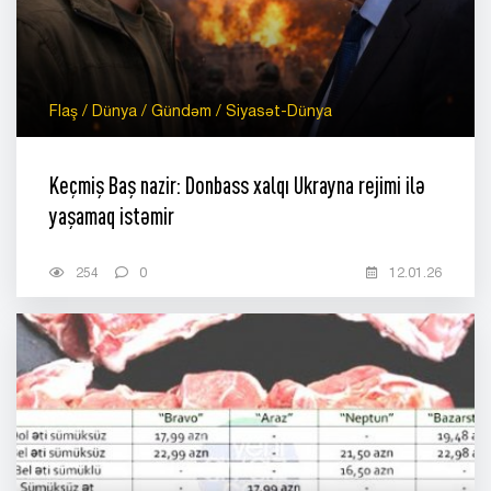
Flaş / Dünya / Gündəm / Siyasət-Dünya
Keçmiş Baş nazir: Donbass xalqı Ukrayna rejimi ilə
yaşamaq istəmir
254
0
12.01.26