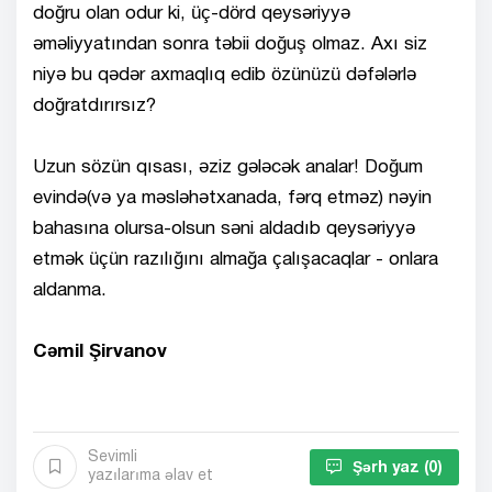
doğru olan odur ki, üç-dörd qeysəriyyə
əməliyyatından sonra təbii doğuş olmaz. Axı siz
niyə bu qədər axmaqlıq edib özünüzü dəfələrlə
doğratdırırsız?
Uzun sözün qısası, əziz gələcək analar! Doğum
evində(və ya məsləhətxanada, fərq etməz) nəyin
bahasına olursa-olsun səni aldadıb qeysəriyyə
etmək üçün razılığını almağa çalışacaqlar - onlara
aldanma.
Cəmil Şirvanov
Sevimli
Şərh yaz
(0)
yazılarıma əlav et