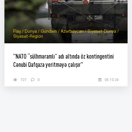
Flaş / Dünya / Gündəm / Azərbaycan / Siyasət-Dünya /
Siyasət-Region
"NATO “sülhməramlı” adı altında öz kontingentini
Cənubi Qafqaza yeritməyə çalışır"
727
0
05.10.24