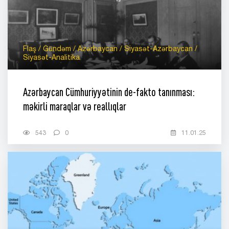
Flaş / Gündəm / Azərbaycan / Siyasət-Azərbaycan /
Siyasət-Analitika
Azərbaycan Cümhuriyyətinin de-fakto tanınması:
məkirli maraqlar və reallıqlar
543
0
11.01.25