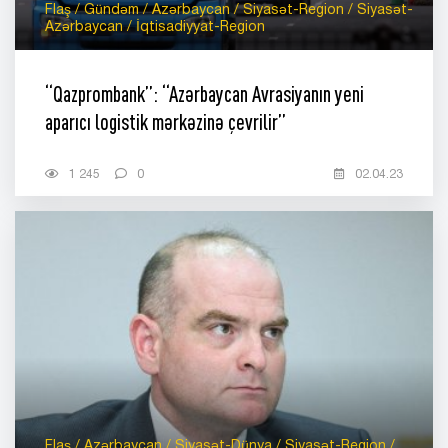
Flaş / Gündəm / Azərbaycan / Siyasət-Region / Siyasət-
Azərbaycan / İqtisadiyyat-Region
“Qazprombank”: “Azərbaycan Avrasiyanın yeni
aparıcı logistik mərkəzinə çevrilir”
1 245
0
02.04.23
Flaş / Azərbaycan / Siyasət-Dünya / Siyasət-Region /