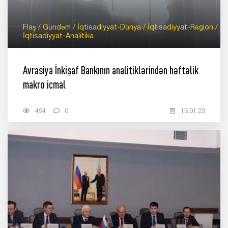
Flaş / Gündəm / İqtisadiyyat-Dünya / İqtisadiyyat-Region /
İqtisadiyyat-Analitika
Avrasiya İnkişaf Bankının analitiklərindən həftəlik
makro icmal
494
0
16.01.23