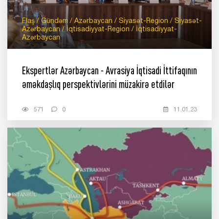
Flaş / Gündəm / Azərbaycan / Siyasət-Region / Siyasət-
Azərbaycan / İqtisadiyyat-Region / İqtisadiyyat-
Azərbaycan
Ekspertlər Azərbaycan - Avrasiya İqtisadi İttifaqının
əməkdaşlıq perspektivlərini müzakirə etdilər
571
0
11.01.23