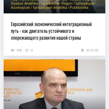
Siyasət-Analitika / İqtisadiyyat-Region / İqtisadiyyat-
Azərbaycan / İqtisadiyyat-Analitika / Publisistika
Евразийский экономический интеграционный
путь - как двигатель устойчивого и
опережающего развития нашей страны
525
0
31.01.23