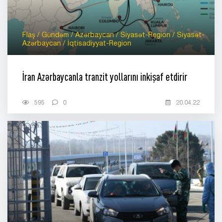
Flaş / Gündəm / Azərbaycan / Siyasət-Region / Siyasət-
Azərbaycan / İqtisadiyyat-Region
İran Azərbaycanla tranzit yollarını inkişaf etdirir
595
0
20.04.22