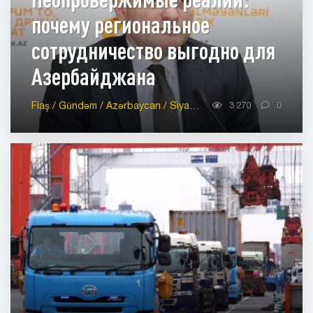
почему региональное
сотрудничество выгодно для
Азербайджана
Flaş / Gündəm / Azərbaycan / Siyasət-Region / Siyasət-Azərbaycan / Siyasət-Analitika / İqtisadiyyat-Region / İqtisadiyyat-Azərbaycan / İqtisadiyyat-Analitika
3 270
0