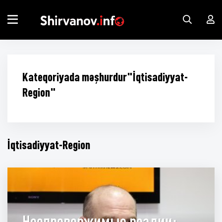
Kateqoriyada məşhurdur"İqtisadiyyat-
Region"
İqtisadiyyat-Region
Неопровержимые реалии: