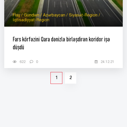
Flaş / Gündəm / Azərbaycan / Siyasət-Region /
İqtisadiyyat-Region
Fars körfəzini Qara dənizlə birləşdirən koridor işə
düşdü
622
0
24.12.21
1
2