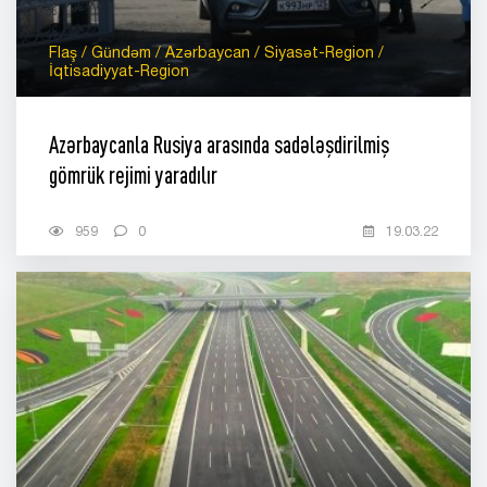
Flaş / Gündəm / Azərbaycan / Siyasət-Region /
İqtisadiyyat-Region
Azərbaycanla Rusiya arasında sadələşdirilmiş
gömrük rejimi yaradılır
959
0
19.03.22