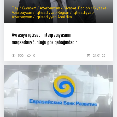
Flaş / Gündəm / Azərbaycan / Siyasət-Region / Siyasət-
Azərbaycan / İqtisadiyyat-Region / İqtisadiyyat-
Azərbaycan / İqtisadiyyat-Analitika
Avrasiya iqtisadi inteqrasiyasının
məqsədəuyğunluğu göz qabağındadır
503
0
24.01.23