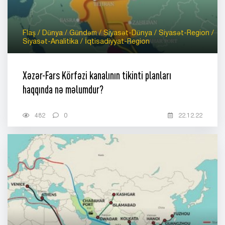
Flaş / Dünya / Gündəm / Siyasət-Dünya / Siyasət-Region /
Siyasət-Analitika / İqtisadiyyat-Region
Xəzər-Fars Körfəzi kanalının tikinti planları
haqqında nə məlumdur?
482
0
22.12.22