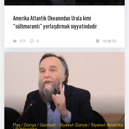
Amerika Atlantik Okeanından Urala kimi
"sülhməramlı" yerləşdirmək niyyətindədir
571
0
18.08.22
Flaş / Dünya / Gündəm / Siyasət-Dünya / Siyasət-Analitika