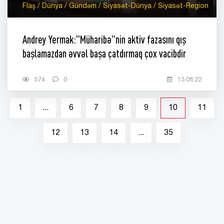
Flaş / Dünya / Gündəm / Siyasət-Dünya / Siyasət-Region
Andrey Yermak:"Müharibə"nin aktiv fazasını qış
başlamazdan əvvəl başa çatdırmaq çox vacibdir
574
0
13.08.22
1
...
6
7
8
9
10
11
12
13
14
...
35