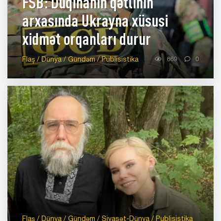
FSB: Duqinanın qətlinin
arxasında Ukrayna xüsusi
xidmət orqanları durur
Flaş / Dünya / Gündəm / Publisistika
669
0
Flaş / Dünya / Gündəm / Siyasət-Dünya / Publisistika