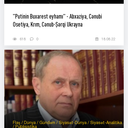
"Putinin Buxarest eyhamı" - Abxaziya, Cənubi
Osetiya, Krım, Cənub-Şərqi Ukrayna
618
0
18.08.22
Flaş / Dünya / Gündəm / Siyasət-Dünya / Siyasət-Analitika
/ Publisistika