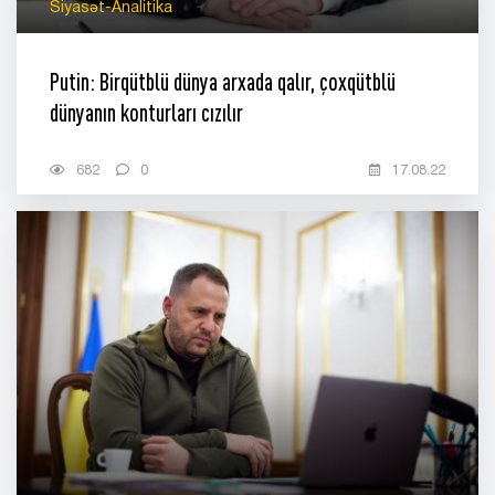
Siyasət-Analitika
Putin: Birqütblü dünya arxada qalır, çoxqütblü
dünyanın konturları cızılır
682
0
17.08.22