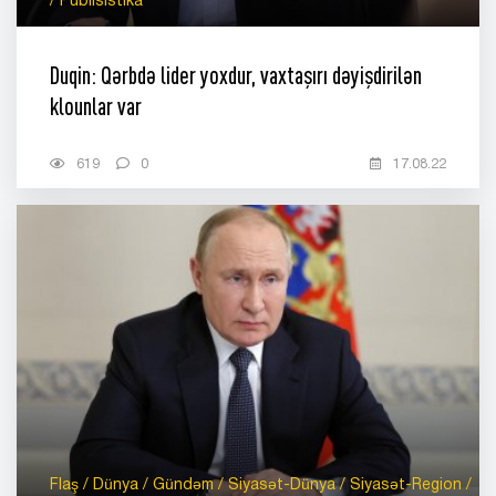
/ Publisistika
Duqin: Qərbdə lider yoxdur, vaxtaşırı dəyişdirilən
klounlar var
619
0
17.08.22
Flaş / Dünya / Gündəm / Siyasət-Dünya / Siyasət-Region /