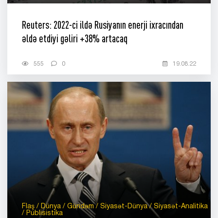
Reuters: 2022-ci ildə Rusiyanın enerji ixracından
əldə etdiyi gəliri +38% artacaq
555
0
19.08.22
Flaş / Dünya / Gündəm / Siyasət-Dünya / Siyasət-Analitika
/ Publisistika