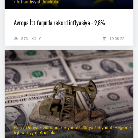
/ İqtisadiyyat-Analitika
Avropa İttifaqında rekord inflyasiya - 9,8%.
573
0
19.08.22
Flaş / Dünya / Gündəm / Siyasət-Dünya / Siyasət-Region /
İqtisadiyyat-Analitika