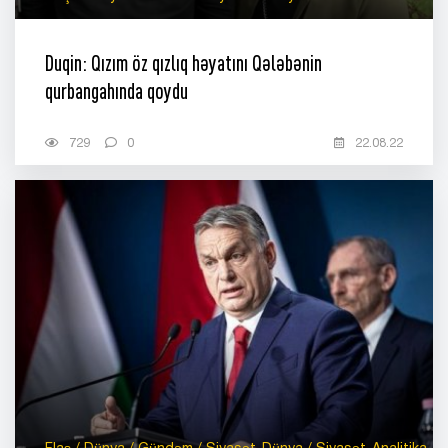
Duqin: Qızım öz qızlıq həyatını Qələbənin
qurbangahında qoydu
729
0
22.08.22