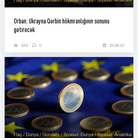
Flaş / Dünya / Gündəm / Siyasət-Dünya / Siyasət-Analitika
Orban: Ukrayna Qərbin hökmranlığının sonunu
gətirəcək
450
0
20.08.22
Flaş / Dünya / Gündəm / Siyasət-Dünya / Siyasət-Analitika